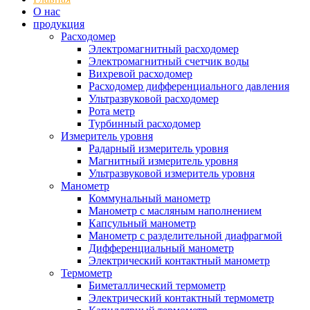
О нас
продукция
Расходомер
Электромагнитный расходомер
Электромагнитный счетчик воды
Вихревой расходомер
Расходомер дифференциального давления
Ультразвуковой расходомер
Рота метр
Турбинный расходомер
Измеритель уровня
Радарный измеритель уровня
Магнитный измеритель уровня
Ультразвуковой измеритель уровня
Манометр
Коммунальный манометр
Манометр с масляным наполнением
Капсульный манометр
Манометр с разделительной диафрагмой
Дифференциальный манометр
Электрический контактный манометр
Термометр
Биметаллический термометр
Электрический контактный термометр