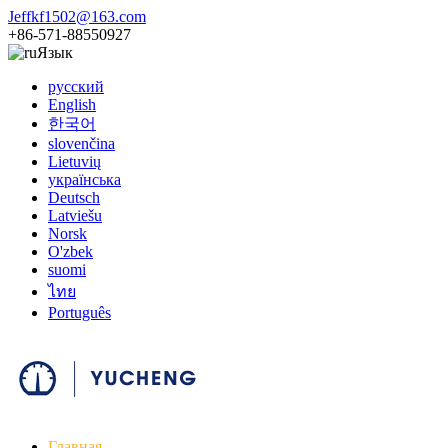
Jeffkf1502@163.com
+86-571-88550927
Язык
русский
English
한국어
slovenčina
Lietuvių
українська
Deutsch
Latviešu
Norsk
O'zbek
suomi
ไทย
Português
Главная